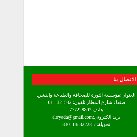
الاتصال بنا
العنوان:مؤسسة الثورة للصحافة والطباعة والنشرـ
صنعاء شارع المطار تلفون: 321532 - 01
هاتف:777228802
بريد الكتروني:alrryada@gmail.com
تحويلة: /322281 /330114