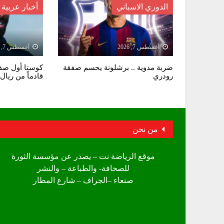
الدوري الاسباني
أخبار عربية
أغسطس 7, 2026
أغسطس 7, 2026
ضربة مدوية .. برشلونة يحسم صفقة
كوستا أول صفق
رودري
قادماً من ريال 
من نحن
موقع الرياضة نت – يصدر عن مؤسسة الثورة
للصحافة- والطباعة – والنشر
صنعاء –الجراف – شارع المطار