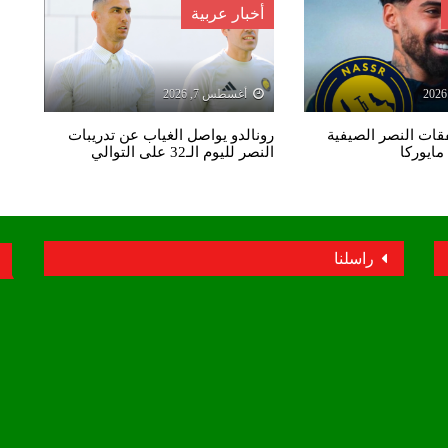
أخبار عربية
أغسطس 7, 2026
ات النصر الصيفية
رونالدو يواصل الغياب عن تدريبات
مايوركا
النصر لليوم الـ32 على التوالي
راسلنا