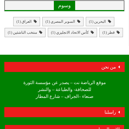
وسوم
البحرين
(1)
السوبر المصري
(1)
العراق
(1)
قطر
(1)
كأس الاتحاد الانجليزي
(1)
منتخب الناشئين
(1)
من نحن
موقع الرياضة نت – يصدر عن مؤسسة الثورة
للصحافة- والطباعة – والنشر
صنعاء –الجراف – شارع المطار
راسلنا