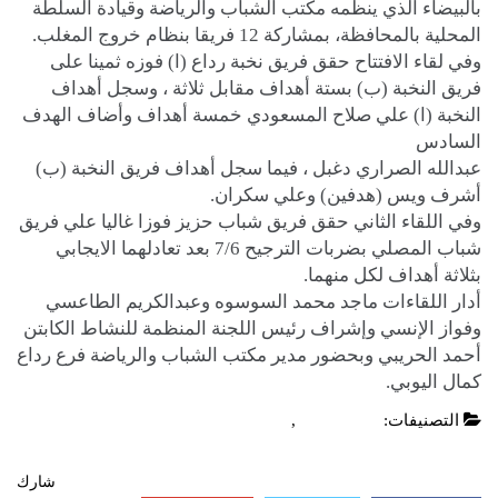
بالبيضاء الذي ينظمه مكتب الشباب والرياضة وقيادة السلطة
المحلية بالمحافظة، بمشاركة 12 فريقا بنظام خروج المغلب.
وفي لقاء الافتتاح حقق فريق نخبة رداع (ا) فوزه ثمينا على
فريق النخبة (ب) بستة أهداف مقابل ثلاثة ، وسجل أهداف
النخبة (ا) علي صلاح المسعودي خمسة أهداف وأضاف الهدف
السادس
عبدالله الصراري دغبل ، فيما سجل أهداف فريق النخبة (ب)
أشرف ويس (هدفين) وعلي سكران.
وفي اللقاء الثاني حقق فريق شباب حزيز فوزا غاليا علي فريق
شباب المصلي بضربات الترجيح 7/6 بعد تعادلهما الايجابي
بثلاثة أهداف لكل منهما.
أدار اللقاءات ماجد محمد السوسوه وعبدالكريم الطاعسي
وفواز الإنسي وإشراف رئيس اللجنة المنظمة للنشاط الكابتن
أحمد الحريبي وبحضور مدير مكتب الشباب والرياضة فرع رداع
كمال اليوبي.
التصنيفات:
أخبار محلية
,
عاجل
شارك