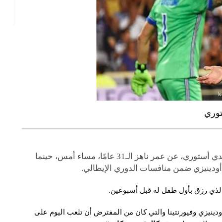
توري
توفي مدافع فيورنتينا، واللاعب الدولي الإيطالي دافيدي أستوري، عن عمر ناهز الـ31 عامًا، مساء أمس، حينما
أودينيزي ضمن منافسات الدوري الإيطالي.
الذي رزق بأول طفل له قبل أسبوعين.
ة أودينيزي وفيورنتينا والتي كان من المفترض أن تلعب اليوم على