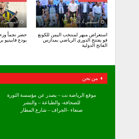
أغسطس 6, 2026
أغسطس 6, 2026
استعراض مبهر لمنتخب اليمن للكونغ
حضر نجماً ورحل
فو يفتتح الدوري الرياضي بمدارس
يودع فابينيو ب
الفاتح الدولية
من نحن
موقع الرياضة نت – يصدر عن مؤسسة الثورة
للصحافة- والطباعة – والنشر
صنعاء –الجراف – شارع المطار