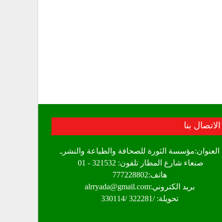
الاتصال بنا
العنوان:مؤسسة الثورة للصحافة والطباعة والنشرـ
صنعاء شارع المطار تلفون: 321532 - 01
هاتف:777228802
بريد الكتروني:alrryada@gmail.com
تحويلة: /322281 /330114