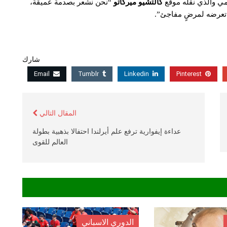
سمي والذي نقله موقع
كالتشيو ميركاتو
“نحن نشعر بصدمة عميقة،
د تعرضه لمرضٍ مفاجئ”.
شارك
Email
Tumblr
Linkedin
Pinterest
المقال التالي
عداءة إيفوارية ترفع علم أيرلندا احتفالا بذهبية بطولة
العالم للقوى
الدوري الاسباني