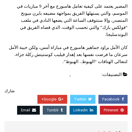
المصير يعتمد على كيفية تعامل هامبورج مع آخر 9 مباريات في
الموسم، والتي يستهلها الفريق بمواجهة مضيفه بايرن ميونخ
المتصدر، وإلا ستتوقف الساعة التي يضعها النادي في ملعب
“فولكس بارك” والتي تحسب الوقت، الذي قضاه الفريق في
البوندسليجا.
كان الأمل يراود جماهير هامبورج في مباراة أمس، ولكن خيبة الأمل
سرعان ما فرضت نفسها بعد إهدار فيليب كوستيتش ركلة جزاء،
لتتعالى الهتافات “الهبوط.. الهبوط”.
التصنيفات:
الدوري الالماني
,
عاجل
شارك
Google+
Twitter
Facebook
Email
Tumblr
Linkedin
Pinterest