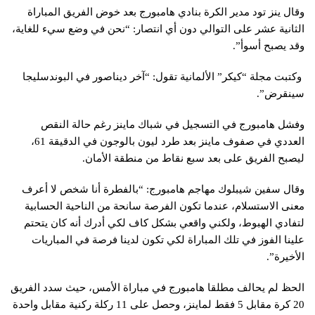
وقال ينز تود مدير الكرة بنادي هامبورج بعد خوض الفريق المباراة
الثانية عشر على التوالي دون أي انتصار: “نحن في وضع سيء للغاية،
وقد يصبح أسوأ”.
وكتبت مجلة “كيكر” الألمانية تقول: “آخر ديناصور في البوندسليجا
سينقرض”.
وفشل هامبورج في التسجيل في شباك ماينز رغم حالة النقص
العددي في صفوف ماينز بعد طرد ليون بالوجون في الدقيقة 61،
ليصبح الفريق على بعد سبع نقاط من منطقة الأمان.
وقال سفين شيبلوك مهاجم هامبورج: “بالفطرة أنا شخص لا أعرف
معنى الاستسلام، عندما تكون الفرصة سانحة من الناحية الحسابية
لتفادي الهبوط، ولكني واقعي بشكل كاف لكي أدرك أنه كان يتحتم
علينا الفوز في تلك المباراة لكي تكون لدينا فرصة في المباريات
الأخيرة”.
الحظ لم يحالف مطلقا هامبورج في مباراة الأمس، حيث سدد الفريق
20 كرة مقابل 5 فقط لماينز، وحصل على 11 ركلة ركنية مقابل واحدة