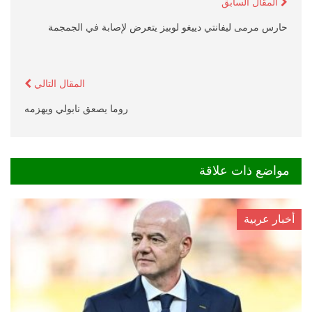
المقال السابق
حارس مرمى ليفانتي دييغو لوبيز يتعرض لإصابة في الجمجمة
المقال التالي
روما يصعق نابولي ويهزمه
مواضع ذات علاقة
أخبار عربية