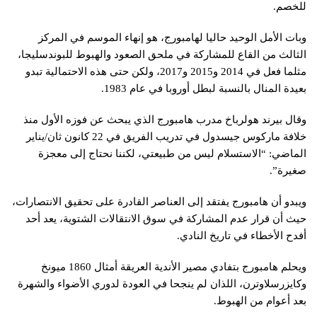
للخصم.
وبات الأمل الوحيد حاليا لهامبورج، هو إنهاء الموسم في المركز
الثالث من القاع للمشاركة في ملحق الصعود والهبوط للبوندسليجا،
مثلما فعل في 2014 و2015 و2017، ولكن حتى هذه الاحتمالية تبدو
بعيدة المنال بالنسبة لبطل أوروبا في عام 1983.
وقال بيرند هولرباخ مدرب هامبورج الذي يبحث عن فوزه الأول منذ
خلافة ماركوس جيسدول في تدريب الفريق في 22 كانون ثان/يناير
الماضي: “الاستسلام ليس من طبيعتي، لكننا نحتاج إلى معجزة
صغيرة”.
ويبدو أن هامبورج يفتقد إلى العناصر القادرة على تحقيق الانتصارات،
حيث أن قرار عدم المشاركة في سوق الانتقالات الشتوية، يعد أحد
أفدح الأخطاء في تاريخ النادي.
ويحلم هامبورج بتفادي مصير الأندية العريقة أمثال 1860 ميونخ
وكايزرسلاوترن، اللذان لم ينجحا في العودة لدوري الأضواء والشهرة
بعد أعوام من الهبوط.