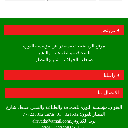
من نحن
موقع الرياضة نت – يصدر عن مؤسسة الثورة
للصحافة- والطباعة – والنشر
صنعاء –الجراف – شارع المطار
راسلنا
الاتصال بنا
العنوان:مؤسسة الثورة للصحافة والطباعة والنشرـ صنعاء شارع
المطار تلفون: 321532 - 01 هاتف:777228802
بريد الكتروني:alrryada@gmail.com
تحويلة: /322281 /330114