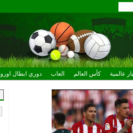
ار عالمية
كأس العالم
العاب
دوري ابطال اوروب