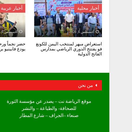
أخبار محلية
أخبار عربية
أغسطس 6, 2026
أغسطس 6, 2026
استعراض مبهر لمنتخب اليمن للكونغ
حضر نجماً ورحل
فو يفتتح الدوري الرياضي بمدارس
يودع فابينيو ب
الفاتح الدولية
من نحن
موقع الرياضة نت – يصدر عن مؤسسة الثورة
للصحافة- والطباعة – والنشر
صنعاء –الجراف – شارع المطار