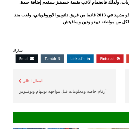
ات، ولذلك فانضمام لاعب بقيمة خيمينيز سيقدم إضافة جيدة.
يذكر أن خيمينيز البالغ من العمر 22 عماً انضم لفريق أتليتكو مدريد في 2013 قادما من فريق دانوبيو الاوروغوياني، ولعب منذ
 لكل من مواطنه دييغو ودين وسافيتش.
شارك
Email
Tumblr
Linkedin
Pinterest
المقال التالي
أرقام خاصة ومعلومات قبل مواجهة توتنهام ويوفنتوس