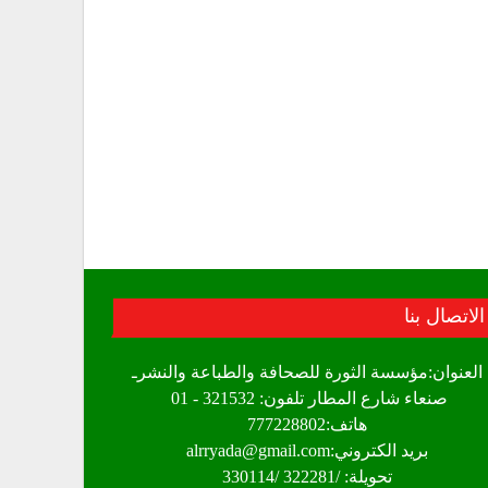
الاتصال بنا
العنوان:مؤسسة الثورة للصحافة والطباعة والنشرـ
صنعاء شارع المطار تلفون: 321532 - 01
هاتف:777228802
بريد الكتروني:alrryada@gmail.com
تحويلة: /322281 /330114