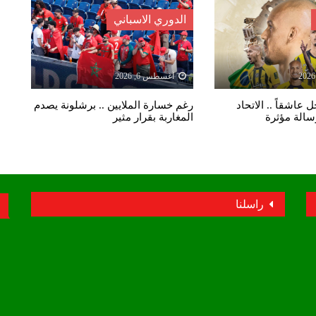
الدوري الاسباني
أغسطس 6, 2026
 عاشقاً .. الاتحاد
رغم خسارة الملايين .. برشلونة يصدم
رسالة مؤثرة
المغاربة بقرار مثير
راسلنا