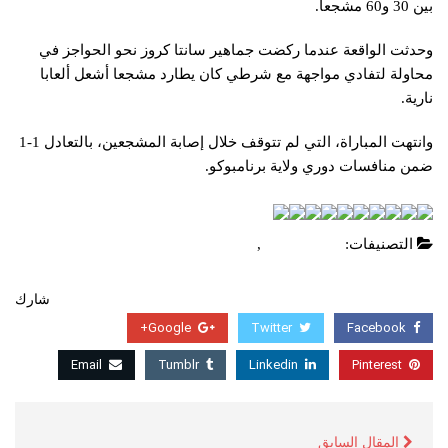
بين 30 و60 مشجعا.
وحدثت الواقعة عندما ركضت جماهير سانتا كروز نحو الحواجز في
محاولة لتفادي مواجهة مع شرطي كان يطارد مشجعا أشعل ألعابا
نارية.
وانتهت المباراة، التي لم تتوقف خلال إصابة المشجعين، بالتعادل 1-1
ضمن منافسات دوري ولاية برنامبوكو.
التصنيفات:
اخبار عالمية
,
عاجل
شارك
Google+
Twitter
Facebook
Email
Tumblr
Linkedin
Pinterest
المقال السابق