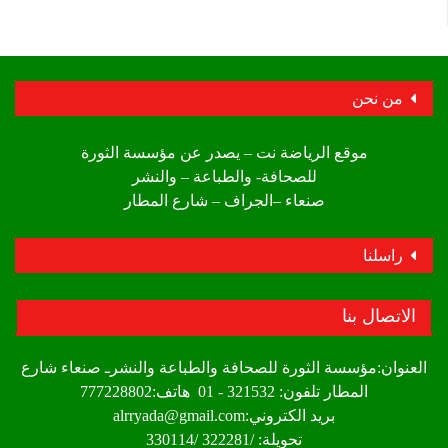
من نحن
موقع الرياضة نت – يصدر عن مؤسسة الثورة
للصحافة- والطباعة – والنشر
صنعاء –الجراف – شارع المطار
راسلنا
الاتصال بنا
العنوان:مؤسسة الثورة للصحافة والطباعة والنشرـ صنعاء شارع
المطار تلفون: 321532 - 01 هاتف:777228802
بريد الكتروني:alrryada@gmail.com
تحويلة: /322281 /330114