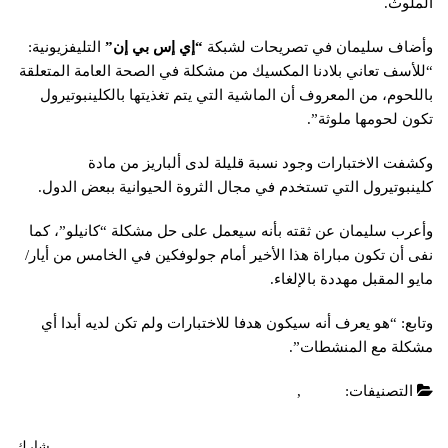
الملوث.
وأضاف سليمان في تصريحات لشبكة
“إي إس بي إن”
التليفزيونية:
“للأسف تعاني بلادنا المكسيك من مشكلة في الصحة العامة المتعلقة
باللحوم، من المعروف أن الماشية التي يتم تغذيتها بالكلينبوتيرول
تكون لحومها ملوثة”.
وكشفت الاختبارات وجود نسبة قليلة لدى ألباريز من مادة
كلينبوتيرول التي تستخدم في مجال الثروة الحيوانية ببعض الدول.
وأعرب سليمان عن ثقته بأنه سيعمل على حل مشكلة “كانيلو”، كما
نفى أن تكون مباراة هذا الأخير أمام جولوفكين في الخامس من أيار/
مايو المقبل مهددة بالإلغاء.
وتابع: “هو يعرف أنه سيكون هدفا للاختبارات ولم تكن لديه أبدا أي
مشكلة مع المنشطات”.
التصنيفات:
العاب
,
عاجل
شارك