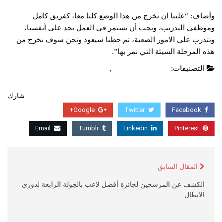
وأضاف: “علينا ان نخرج من هذا الوضع كلنا معا، كفريق كامل
وموظفي التدريب، ويجب أن نستمر في العمل بجد على أنفسنا،
ونتدرب على الامور الصعبة، ثم حظنا سيعود ونحن سوف نخرج من
هذه المرحلة السيئة التي نمر بها”.
التصنيفات:
دوري ابطال اوروبا
,
عاجل
شارك
Google+
Twitter
Facebook
Email
Tumblr
Linkedin
Pinterest
المقال السابق
الكشف عن المرشحين لجائزة أفضل لاعب بالجولة الرابعة لدوري
الابطال