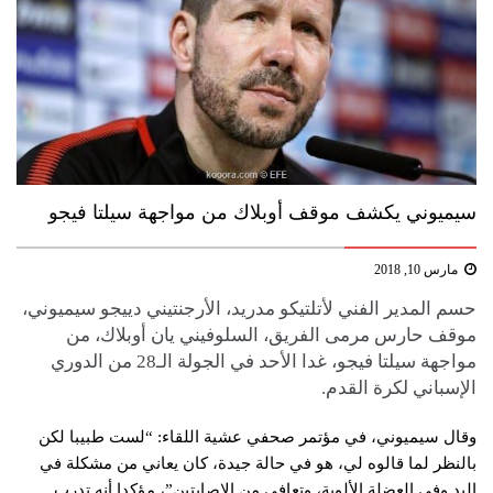
سيميوني يكشف موقف أوبلاك من مواجهة سيلتا فيجو
مارس 10, 2018
حسم المدير الفني لأتلتيكو مدريد، الأرجنتيني دييجو سيميوني،
موقف حارس مرمى الفريق، السلوفيني يان أوبلاك، من
مواجهة سيلتا فيجو، غدا الأحد في الجولة الـ28 من الدوري
الإسباني لكرة القدم.
وقال سيميوني، في مؤتمر صحفي عشية اللقاء: “لست طبيبا لكن
بالنظر لما قالوه لي، هو في حالة جيدة، كان يعاني من مشكلة في
اليد وفي العضلة الألوية، وتعافى من الإصابتين”، مؤكدا أنه تدرب