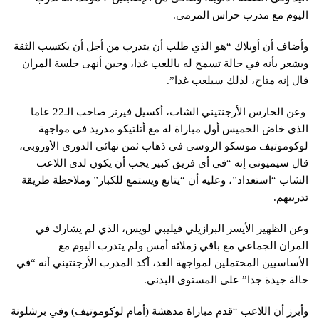
اليوم مع مدرب حراس المرمى.
وأضاف أن أوبلاك “هو الذي طلب أن يتدرب من أجل أن يكتسب الثقة
ويشعر بأنه في حالة تسمح له باللعب غدا، وحين أنهى جلسة المران
قال إنه متاح، لذلك سيلعب غدا”.
وعن الحارس الأرجنتيني الشاب، أكسيل فيرنر صاحب الـ22 عاما
الذي خاض الخميس أول مباراة له مع أتلتيكو مدريد في مواجهة
لوكوموتيف موسكو الروسي في ذهاب ثمن نهائي الدوري الأوروبي،
قال سيميوني إنه “في أي فريق كبير يجب أن يكون لدى اللاعب
الشاب “استعداد”، وعليه أن “يتابع ويستمع للكبار” وملاحظة طريقة
تدريبهم.
وعن الظهير الأيسر البرازيلي فيليبي لويس، الذي لم يشارك في
المران الجماعي مع باقي زملائه أمس ولم يتدرب اليوم مع
الأساسيين المحتملين لمواجهة الغد، أكد المدرب الأرجنتيني أنه “في
حالة جيدة جدا” على المستوى البدني.
وأبرز أن اللاعب “قدم مباراة مدهشة (أمام لوكوموتيف) وفي برشلونة