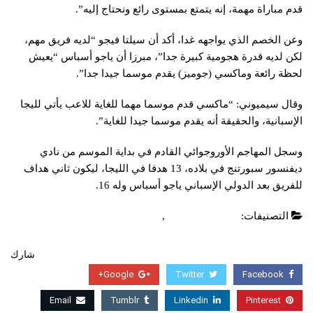
قدم مباراة مهمة، إنه يتمتع بمستوى رائع ونحتاج إليه”.
وعن الخصم الذي يواجهه غدا، أكد أن سيلتا فيجو “لديه فريق مهم،
لكن لديه قدرة هجومية كبيرة جدا”، مبرزا أن ياجو أسباس “يعيش
لحظة رائعة وماكسي (جوميز) يقدم موسما جيدا جدا”.
وقال سيميوني: “ماكسي قدم موسما مهما للغاية للاعب يأتي لليجا
الإسبانية، والحقيقة أنه يقدم موسما جيدا للغاية”.
وسجل المهاجم الأوروجوائي القادم في بداية الموسم من نادي
ديفنسور سبورتنج في بلاده، 13 هدفا في الليجا، ليكون ثاني هداف
للفريق بعد الدولي الإسباني ياجو أسباس وله 16.
التصنيفات:
الدوري الاسباني
,
عاجل
شارك
Google+
Twitter
Facebook
Email
Tumblr
Linkedin
Pinterest