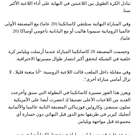
تبادل الكرة الطويل بين اللاعبتين في النهاية على أداء اللاعبة الأكبر
سنا.
وفي المباراة النهائية ستلتقي كاساتكينا (20 عاما) مع المصنفة الأولى
عالميا الرومانية سيمونا هاليب أو مع اليابانية ناعومي أوساكا (20
عاما).
وحسمت المصنفة 20 كاساتكينا المباراة عندما أرسلت ويليامز كرة
خلفية في الشبكة لتحقق أكبر انتصار طوال مسيرتها الاحترافية.
وفي مقابلة داخل الملعب قالت اللاعبة الروسية: “أنا متعبة قليلا.. لا
تزال أمامي مباراة أخرى”.
ويعزز هذا الفوز مسيرة كاساتكينا في البطولة التي سبق وأخرجت
العديد من اللاعبات الأعلى تصنيفا إذ انتصرت أيضا على الأمريكية
سلون ستيفنز، وكارولين فوزنياكي المصنفة الثانية عالميا والألمانية
أنجليك كيربر في طريقها نحو الدور قبل النهائي دون خسارة أي
مجموعة قبل مواجهة ويليامز.
وبصفة عامة قدمت ويليامز مباراة جيدة جدا، لكنها أيضا تعرضت