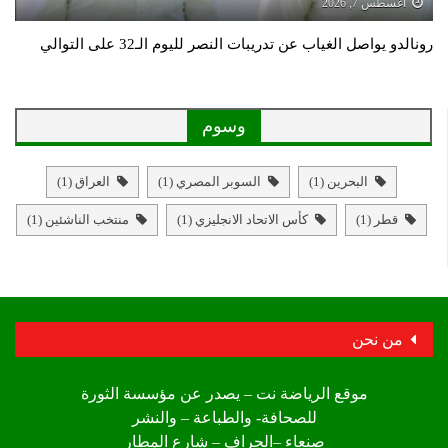
أغسطس 7, 2026
رونالدو يواصل الغياب عن تدريبات النصر لليوم الـ32 على التوالي
وسوم
البحرين
(1)
السوبر المصري
(1)
العراق
(1)
قطر
(1)
كأس الاتحاد الانجليزي
(1)
منتخب الناشئين
(1)
من نحن
موقع الرياضة نت – يصدر عن مؤسسة الثورة
للصحافة- والطباعة – والنشر
صنعاء –الجراف – شارع المطار