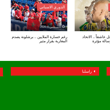
الدوري الاسباني
أغسطس 6, 2026
 عاشقاً .. الاتحاد
رغم خسارة الملايين .. برشلونة يصدم
رسالة مؤثرة
المغاربة بقرار مثير
راسلنا