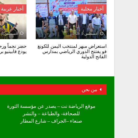
أخبار محلية
أخبار عربية
أغسطس 6, 2026
أغسطس 6, 2026
استعراض مبهر لمنتخب اليمن للكونغ
حضر نجماً ورحل
فو يفتتح الدوري الرياضي بمدارس
يودع فابينيو ب
الفاتح الدولية
من نحن
موقع الرياضة نت – يصدر عن مؤسسة الثورة
للصحافة- والطباعة – والنشر
صنعاء –الجراف – شارع المطار