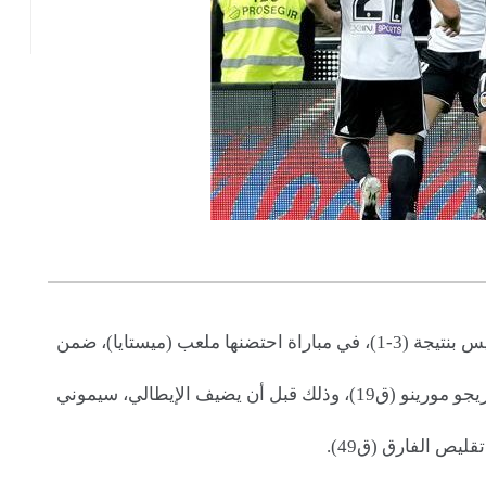
فاز فالنسيا، اليوم السبت، على ضيفه ديبورتيفو ألافيس بنتيجة (3-1)، في مباراة احتضنها ملعب (ميستايا)، ضمن
تقدم أصحاب الأرض مبكرا، عن طريق المهاجم رودريجو مورينو (ق19)، وذلك قبل أن يضيف الإيطالي، سيموني
يص الفارق (ق49).