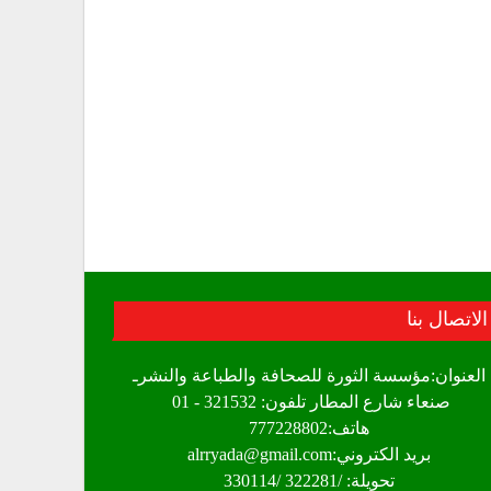
الاتصال بنا
العنوان:مؤسسة الثورة للصحافة والطباعة والنشرـ
صنعاء شارع المطار تلفون: 321532 - 01
هاتف:777228802
بريد الكتروني:alrryada@gmail.com
تحويلة: /322281 /330114