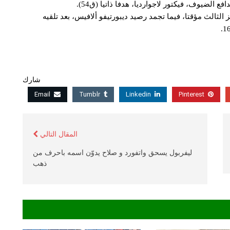
الضيوف، فيكتور لاجوارديا، هدفا ذاتيا (ق54).
رصيده إلى 59 نقطة، في المركز الثالث مؤقتا، فيما تجمد رصيد ديبورتيفو ألافيس، بعد تلقيه
شارك
Email
Tumblr
Linkedin
Pinterest
المقال التالي
ليفربول يسحق واتفورد و صلاح يدوّن اسمه باحرف من
ذهب