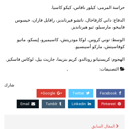
حراسة المرمى: كيلور نافاس، كيكو كاسيا.
الدفاع: داني كارفاخال، ناتشو فيرنانديز، رافايل فاران، خيسوس
فاييخو، مارسيلو، ثيو هيرنانديز.
الوسط: توني كروس، لوكا مودريتش، كاسيميرو، إيسكو، ماتيو
كوفاسيتش، ماركو أسينسيو.
الهجوم: كريستيانو رونالدو، كريم بنزيما، جاريث بيل، لوكاس فاسكيز.
التصنيفات:
الدوري الاسباني
,
عاجل
شارك
Google+
Twitter
Facebook
Email
Tumblr
Linkedin
Pinterest
المقال السابق