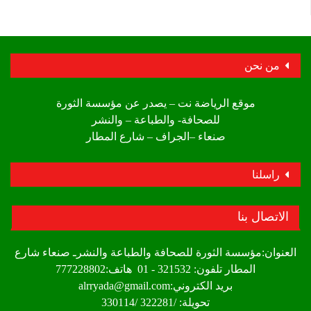
من نحن
موقع الرياضة نت – يصدر عن مؤسسة الثورة
للصحافة- والطباعة – والنشر
صنعاء –الجراف – شارع المطار
راسلنا
الاتصال بنا
العنوان:مؤسسة الثورة للصحافة والطباعة والنشرـ صنعاء شارع
المطار تلفون: 321532 - 01 هاتف:777228802
بريد الكتروني:alrryada@gmail.com
تحويلة: /322281 /330114