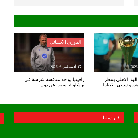
الدوري الاسباني
أغسطس 6, 2026
لية: الاهلي ينتظر
رافينيا يواجه منافسة شرسة في
يشيو سيتي وكيتارا
برشلونة بسبب غوردون
راسلنا