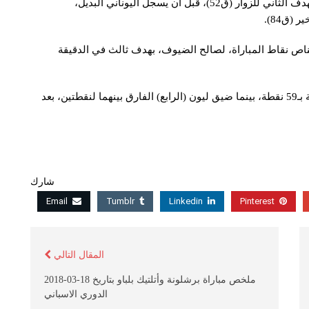
وفي الشوط الثاني، أضاف لاعب الوسط، حسام عوار، الهدف الثاني للزوار (ق52)، قبل أن يسجل اليوناني البديل،
(ق84).
تناص نقاط المباراة، لصالح الضيوف، بهدف ثالث في الدقيقة
وعلى الرغم من خسارته، يظل مارسيليا في المرتبة الثالثة بـ59 نقطة، بينما ضيق ليون (الرابع) الفارق بينهما لنقطتين، بعد
شارك
Email
Tumblr
Linkedin
Pinterest
المقال التالي
ملخص مباراة برشلونة وأتلتيك بلباو بتاريخ 18-03-2018
الدوري الاسباني