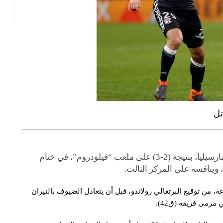
تل
حقق أولمبيك ليون فوزا مثيرا على مضيفه أولمبيك مارسيليا، بنتيجة (2-3) على ملعب “فيلودروم”، في ختام
ن توقيع البرتغالي رولاندو، قبل أن يتعادل الضيوف بالنيران
مرمى فريقه (ق42).