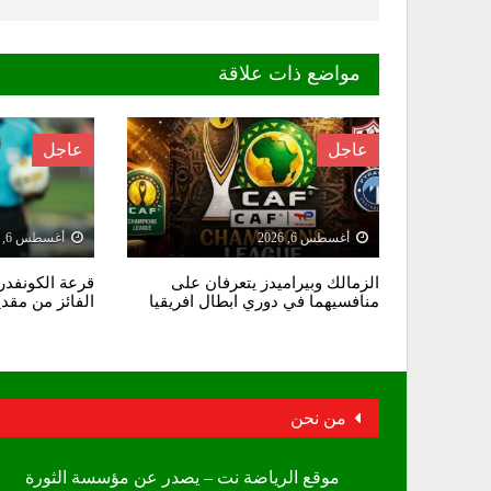
مواضع ذات علاقة
عاجل
عاجل
أغسطس 6, 2026
أغسطس 6, 2026
الزمالك وبيراميدز يتعرفان على
قرعة الكونفدرا
منافسيهما في دوري ابطال افريقيا
الفائز من مقد
من نحن
موقع الرياضة نت – يصدر عن مؤسسة الثورة