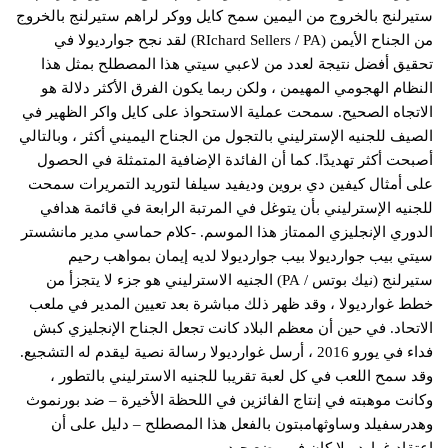
ستيرلنج بالخروج من اليمين سمح كايل ووكر لراهم ستيرلنج بالخروج
من الجناح الأيمن (RIchard Sellers / PA) لقد نجح جوارديولا في
تحقيق أفضل نتيجة لعدد من لاعبي سيتي هذا المصطلح بمثل هذا
النظام الهجومي المهيمن ، ولكن ربما يكون الفرق الأكثر دلالة هو
الاتجاه الصحيح. سمحت عملية الاستحواذ على كايل واكر الظهير في
الصيف للجنيه الإسترليني بالتجول من الجناح اليميني أكثر ، وبالتالي
أصبحت أكثر تهديدًا. كما أن الفائدة الإضافية المتمثلة في الحصول
على أمثال كيفين دي بروين وديفيد سيلفا لتوريد التمريرات سمحت
للجنيه الإسترليني بأن يتوغل في المرتبة الرابعة في قائمة هدافي
الدوري الإنجليزي الممتاز هذا الموسم. -كلام حماسي مدير مانشستر
سيتي بيب جوارديولا بيب جوارديولا لديه إيمان بمواهب رحيم
ستيرلنج (نيك بوتس / PA) الجنيه الاسترليني هو جزء لا يتجزأ من
خطط غوارديولا ، وقد ظهر ذلك مباشرة بعد تعيين المدير في ملعب
الاتحاد. في حين أن معظم البلاد كانت تجعل الجناح الإنجليزي كبش
فداء في يورو 2016 ، أرسل غوارديولا رسالة نصية ليقدم له التشجيع.
وقد سمح اللعب في كل لعبة تقريبا للجنيه الاسترليني بالتطور ،
وكانت موهبته في إنتاج الفائزين في اللحظة الأخيرة – ضد بورنموث
وهدرسفيلد وساوثهامبتون بالفعل هذا المصطلح – دليل على أن