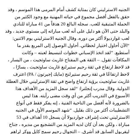
الجنيه الاسترليني كان بمثابة كشف أمام المرمى هذا الموسم ، وقد
حقق بالفعل أفضل مجموع في حياته المهنية مع وجود الكثير من
الحملة المتبقية للعب. سجله البالغ 20 هدفاً من 41 مباراة للنادي
والبلد حتى الآن هو دليل على أنه لعب مباراته إلى مستوى جديد ، وقد
لعب غوارديولا أكثر من دوره. وقال الجنيه الاسترليني يوم الاثنين:
“الآن أحاول اختيار لحظاتي. أحاول الوصول إلى المربع بقدر ما
أستطيع. ”لقد اتخذ الإسباني خطوات لتبسيط لعبته – وكانت
المكافآت تقول. – الثقة هي المفتاح غاريث ساوثجيت ، من اليسار ،
قد لاحظ ارتفاع في ثقة رحيم ستيرلنغ غاريث ساوثجيت ، يسارًا ،
لاحظ ارتفاعًا في ثقة رحيم ستيرلنج (مايك إجيرتون / PA) اعترف
غاريث ساوثجيت برؤية ارتفاع واضح في ثقة الإسترليني خلال العطلة
الدولية. وقال مدرب إنجلترا: “لقد سجل المزيد من الأهداف هذا
الأسبوع في التدريب أكثر من أي وقت مضى رأيته. هذا ليس
بالضرورة لأنه أفضل من الناحية الفنية ، إنه يفكر فقط في أنواع
التشطيبات أكثر من ذلك بقليل. “شهد الموسم الأول في الجنيه
الاسترليني تحت إشراف جوارديولا أن يسجل 10 أهداف في 53
مباراة ، ولكن بعد أن كان لديه المزيد من التشجيع من مديره ، جناح
ليفربول السابق قد أشرق. – التجوال رحيم سمح كايل ووكر لراهم