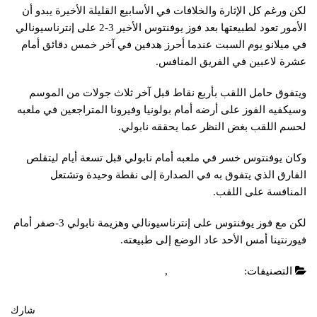
لكن ورغم كل الإثارة والخلافات في الأسابيع القليلة الأخيرة يبدو أن
الأمور تعود لطبيعتها بعد فوز يوفنتوس الأخير 3-2 على إنترناسيونالي
في ميلانو يوم السبت عندما أحرز هدفين في آخر خمس دقائق أمام
عشرة لاعبين في الفريق المنافس.
ويتفوق حامل اللقب بأربع نقاط قبل آخر ثلاث جولات من الموسم
وسيكفيه الفوز على أرضه أمام بولونيا وفيرونا المتراجعين في ملعبه
لحسم اللقب بغض النظر عما يحققه نابولي.
وكان يوفنتوس خسر في ملعبه أمام نابولي قبل تسعة أيام ليتقلص
الفارق الذي يتفوق به في الصدارة إلى نقطة وحيدة وتشتعل
المنافسة على اللقب.
لكن مع فوز يوفنتوس على إنترناسيونالي وهزيمة نابولي 3-صفر أمام
فيورنتينا أمس الأحد عاد الوضع إلى طبيعته.
التصنيفات:
الدوري الايطالي
,
عاجل
شارك