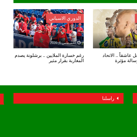
الدوري الاسباني
أغسطس 6, 2026
 عاشقاً .. الاتحاد
رغم خسارة الملايين .. برشلونة يصدم
رسالة مؤثرة
المغاربة بقرار مثير
راسلنا