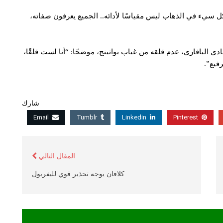
ل سيء في الذهاب ليس مقياسًا لأدائه.. الجميع يعرفون صفاته،
ادي البافاري، عدم قلقه من غياب بواتينج، موضحًا: “أنا لست قلقًا،
فيع”.
شارك
Email
Tumblr
Linkedin
Pinterest
المقال التالي
كلافان يوجه تحذير قوي لليفربول