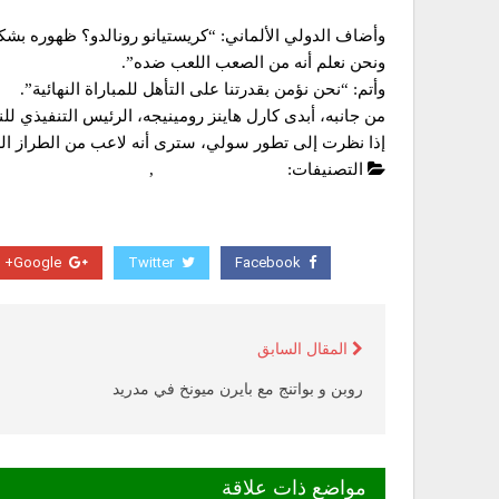
وأضاف الدولي الألماني: “كريستيانو رونالدو؟ ظهوره بشك
ونحن نعلم أنه من الصعب اللعب ضده”.
وأتم: “نحن نؤمن بقدرتنا على التأهل للمباراة النهائية”.
من جانبه، أبدى كارل هاينز رومينيجه، الرئيس التنفيذي للن
إذا نظرت إلى تطور سولي، سترى أنه لاعب من الطراز الر
التصنيفات:
دوري ابطال اوروبا
,
عاجل
Google+
Twitter
Facebook
المقال السابق
روبن و بواتنج مع بايرن ميونخ في مدريد
مواضع ذات علاقة