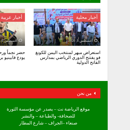
أخبار محلية
أخبار عربية
أغسطس 6, 2026
أغسطس 6, 2026
استعراض مبهر لمنتخب اليمن للكونغ
حضر نجماً ورحل
فو يفتتح الدوري الرياضي بمدارس
يودع فابينيو ب
الفاتح الدولية
من نحن
موقع الرياضة نت – يصدر عن مؤسسة الثورة
للصحافة- والطباعة – والنشر
صنعاء –الجراف – شارع المطار