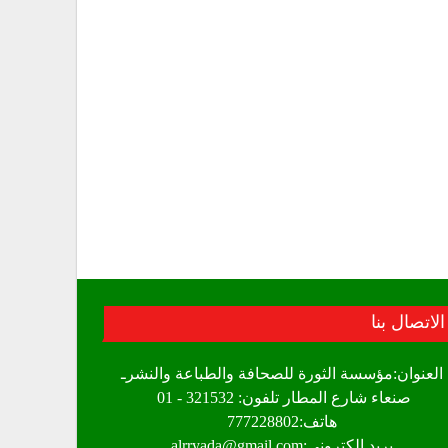
الاتصال بنا
العنوان:مؤسسة الثورة للصحافة والطباعة والنشرـ
صنعاء شارع المطار تلفون: 321532 - 01
هاتف:777228802
بريد الكتروني:alrryada@gmail.com