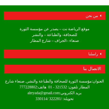
من نحن
موقع الرياضة نت – يصدر عن مؤسسة الثورة
للصحافة- والطباعة – والنشر
صنعاء –الجراف – شارع المطار
راسلنا
الاتصال بنا
العنوان:مؤسسة الثورة للصحافة والطباعة والنشرـ صنعاء شارع
المطار تلفون: 321532 - 01 هاتف:777228802
بريد الكتروني:alrryada@gmail.com
تحويلة: /322281 /330114