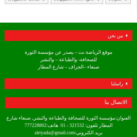
من نحن
موقع الرياضة نت – يصدر عن مؤسسة الثورة
للصحافة- والطباعة – والنشر
صنعاء –الجراف – شارع المطار
راسلنا
الاتصال بنا
العنوان:مؤسسة الثورة للصحافة والطباعة والنشرـ صنعاء شارع
المطار تلفون: 321532 - 01 هاتف:777228802
بريد الكتروني:alrryada@gmail.com