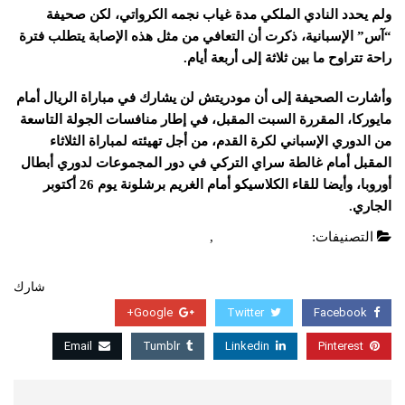
ولم يحدد النادي الملكي مدة غياب نجمه الكرواتي، لكن صحيفة
“آس” الإسبانية، ذكرت أن التعافي من مثل هذه الإصابة يتطلب فترة
راحة تتراوح ما بين ثلاثة إلى أربعة أيام.
وأشارت الصحيفة إلى أن مودريتش لن يشارك في مباراة الريال أمام
مايوركا، المقررة السبت المقبل، في إطار منافسات الجولة التاسعة
من الدوري الإسباني لكرة القدم، من أجل تهيئته لمباراة الثلاثاء
المقبل أمام غالطة سراي التركي في دور المجموعات لدوري أبطال
أوروبا، وأيضا للقاء الكلاسيكو أمام الغريم برشلونة يوم 26 أكتوبر
الجاري.
التصنيفات:
الدوري الاسباني
,
عاجل
شارك
Google+
Twitter
Facebook
Email
Tumblr
Linkedin
Pinterest