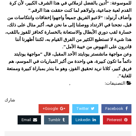
للموسوعة: “أدين بالفضل لزملائي في هذا الشرف الكبير، لأن كرة
القدم لعبة جماعية، ولولاهم لما كنت حققت هذا الرقم.”
وأضاف أرنولد: “لاعبو الفريق جميعاً واجهوا إخفاقات وانتكاسات من
قبل، نجحنا في الارتداد ووصلنا إلى ما نحن فيه، أكبر مثال على ذلك،
خسارة لقب دوري الأبطال والاستعانة بالخسارة كحافز للفوز باللقب،
هذا شيء لا تستطيع الكثير من الفرق القيام به، لكننا أظهرنا أننا
قادرون على النهوض من خيبة الأمل”.
وعن مواجهة مانشستر يونايتد الأحد المقبل، قال “مواجهة يونايتد
دائماً ما تكون كبيرة، هي واحدة من أكبر المباريات في الموسم، هم
فريق كبير، كلانا نريد تحقيق الفوز، وهو ما ينذر بمباراة كبيرة وممتعة
للغاية”.
التصنيفات:
الدوري الانجليزي
,
عاجل
شارك
Google+
Twitter
Facebook
Email
Tumblr
Linkedin
Pinterest