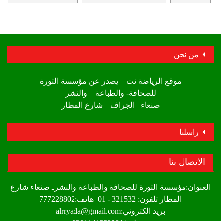
من نحن
موقع الرياضة نت – يصدر عن مؤسسة الثورة
للصحافة- والطباعة – والنشر
صنعاء –الجراف – شارع المطار
راسلنا
الاتصال بنا
العنوان:مؤسسة الثورة للصحافة والطباعة والنشرـ صنعاء شارع
المطار تلفون: 321532 - 01 هاتف:777228802
بريد الكتروني:alrryada@gmail.com