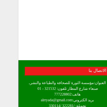
الاتصال بنا
العنوان:مؤسسة الثورة للصحافة والطباعة والنشرـ
صنعاء شارع المطار تلفون: 321532 - 01
هاتف:777228802
بريد الكتروني:alrryada@gmail.com
تحويلة: /322281 /330114