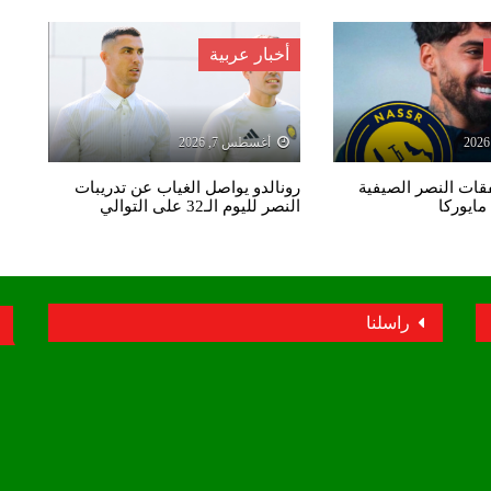
أخبار عربية
أغسطس 7, 2026
ات النصر الصيفية
رونالدو يواصل الغياب عن تدريبات
مايوركا
النصر لليوم الـ32 على التوالي
راسلنا