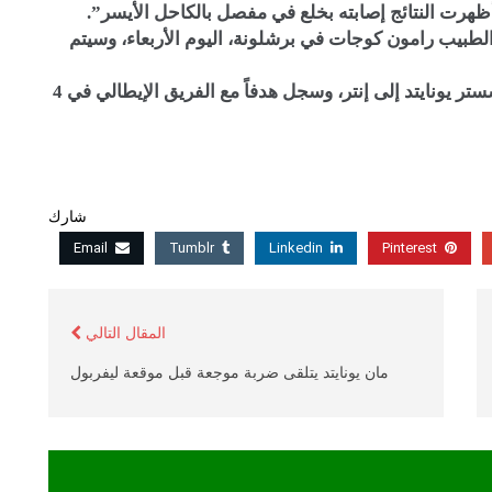
هرت النتائج إصابته بخلع في مفصل بالكاحل الأيسر”.
بيب رامون كوجات في برشلونة، اليوم الأربعاء، وسيتم
ويقضي سانشيز (30 عاماً) فترة إعارة حالياً من مانشستر يونايتد إلى إنتر، وسجل هدفاً مع الفريق الإيطالي في 4
شارك
Email
Tumblr
Linkedin
Pinterest
المقال التالي
مان يونايتد يتلقى ضربة موجعة قبل موقعة ليفربول