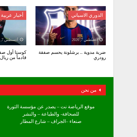
الدوري الاسباني
أخبار عربية
أغسطس 7, 2026
أغسطس 7, 2026
ضربة مدوية .. برشلونة يحسم صفقة
كوستا أول صفق
رودري
قادماً من ريال 
من نحن
موقع الرياضة نت – يصدر عن مؤسسة الثورة
للصحافة- والطباعة – والنشر
صنعاء –الجراف – شارع المطار