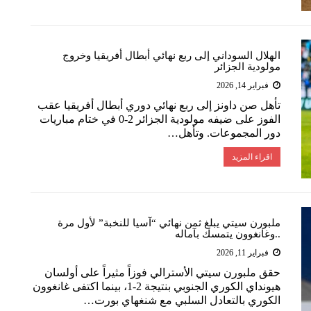
الهلال السوداني إلى ربع نهائي أبطال أفريقيا وخروج
مولودية الجزائر
فبراير 14, 2026
تأهل ​صن داونز​ إلى ربع نهائي دوري أبطال أفريقيا عقب
الفوز على ضيفه مولودية الجزائر 2-0 في ختام مباريات
دور المجموعات. وتأهل…
اقراء المزيد
ملبورن سيتي يبلغ ثمن نهائي “آسيا للنخبة” لأول مرة
..وغانغوون يتمسك بآماله
فبراير 11, 2026
حقق ​ملبورن سيتي​ الأسترالي فوزاً مثيراً على ​أولسان
هيونداي​ الكوري الجنوبي بنتيجة 2-1، بينما اكتفى ​غانغوون​
الكوري بالتعادل السلبي مع ​شنغهاي بورت​…